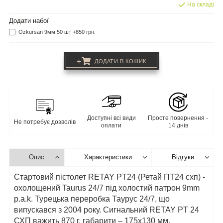
На складі
Додати набої
Ozkursan 9мм 50 шт +850 грн.
+
ДОДАТИ В КОШИК
Доступні всі види
Просте повернення -
Не потребує дозволів
оплати
14 днів
Опис
Характеристики
Відгуки
Стартовий пістолет RETAY PT24 (Ретай ПТ24 схп) -
охолощений Taurus 24/7 під холостий патрон 9mm
p.a.k. Турецька переробка Таурус 24/7, що
випускався з 2004 року. Сигнальний RETAY PT 24
СХП важить 870 г, габарити – 175х130 мм.