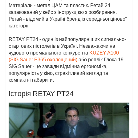
Матеріали - метал ЦАМ та пластик. Ретай 24
запакований у кейс з інструкцією з розбирання.
Ретай - відомий в Україні бренд із середньої цінової
категорії.
RETAY PT24 - один із найпопулярніших сигнально-
стартових пістолетів в Україні. Незважаючи на
чудового преміального конкурента
KUZEY A100
(SIG Sauer P365 охолощений)
або реплік Глока 19.
SIG Sauer - це завжди відмінна ергономіка,
популярність у кіно, страхітливий вигляд та
компактні габарити.
Історія RETAY PT24