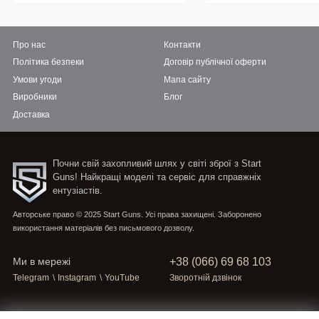
Про нас
Контакти
Політика безпеки
Договір публічної оферти
Умови угоди
Мапа сайту
Виробники
Блог
Доставка
Почни свій захопливий шлях у світі зброї з Start
Guns! Найкращі моделі та сервіс для справжніх
ентузіастів.
Авторське право © 2025 Start Guns. Усі права захищені. Заборонено
використання матеріалів без письмового дозволу.
+38 (066) 69 68 103
Ми в мережі
Telegram
\
Instagram
\
YouTube
Зворотній дзвінок
Приймаємо платежі