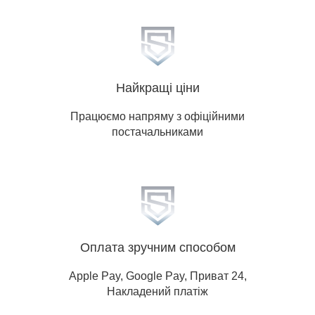
Франківськ, Кропивницький, Луганська
обл, Львів, Миколаїв, Полтава, Рівне,
Суми, Тернопіль, Ужгород, Херсон,
Хмельницький, Черкаси, Чернігів,
Чернівці.
Найкращі ціни
Працюємо напряму з офіційними
постачальниками
Оплата зручним способом
Apple Pay, Google Pay, Приват 24,
Накладений платіж