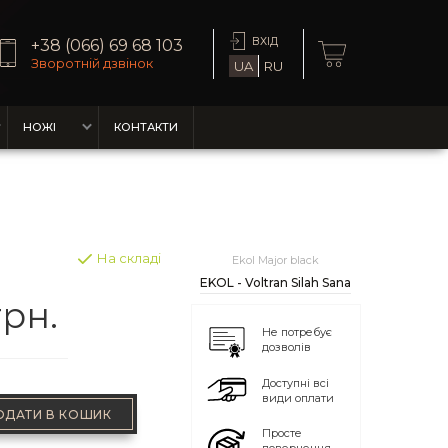
ВХІД
+38 (066) 69 68 103
Зворотній дзвінок
UA
RU
НОЖІ
КОНТАКТИ
На складі
Ekol Major black
EKOL - Voltran Silah Sana
грн.
Не потребує
дозволів
Доступні всі
види оплати
ОДАТИ В КОШИК
Просте