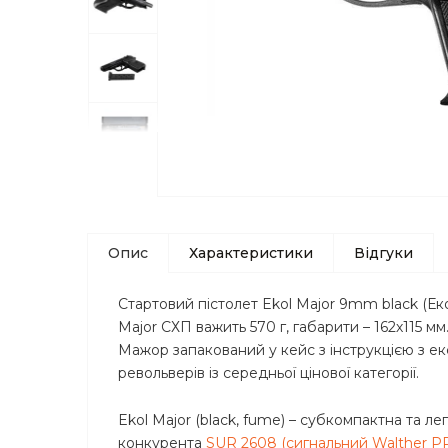
Опис
Характеристики
Відгуки
Стартовий пістолет Ekol Major 9mm black (Ек
Major СХП важить 570 г, габарити – 162х115 
Мажор запакований у кейс з інструкцією з екс
револьверів із середньої цінової категорії.
Ekol Major (black, fume) – субкомпактна та 
конкурента
SUR 2608 (сигнальний Walther P