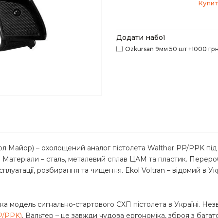
Купит
Додати набої
Ozkursan 9мм 50 шт +1000 грн
ол Майор) – охолощений аналог пістолета Walther PP/PPK під х
мм. Матеріали – сталь, металевий сплав ЦАМ та пластик. Перер
плуатації, розбирання та чищення. Ekol Voltran – відомий в Ук
легка модель сигнально-стартового СХП пістолета в Україні. Н
P/PPK)
. Вальтер – це завжди чудова ергономіка, зброя з багато