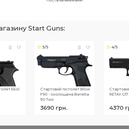
постачальниками
газину Start Guns:
5/5
4/5
толет Ekol
Стартовий пістолет Blow
Стартови
F90 - охолощена Beretta
RETAY G17 
90 Two
3690 грн.
4370 г