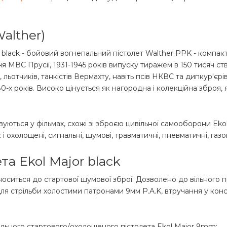
alther)
 black - бойовий вогнепальний пістолет Walther PPK - компак
я МВС Прусії, 1931-1945 років випуску тиражем в 150 тисяч с
 льотчиків, танкістів Вермахту, навіть псів НКВС та дипкур'єр
-х років. Високо цінується як нагородна і колекційна зброя, я
уються у фільмах, схожі зі зброєю цивільної самооборони Eko
і охолощені, сигнальні, шумові, травматичні, пневматичні, газов
та Ekol Major black
носиться до стартової шумової зброї. Дозволено до вільного п
для стрільби холостими патронами 9мм P.A.K, втручання у кон
ального стартового/охолощеного пістолета Ekol Major 9mm: