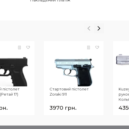
Накладений платіж
й пістолет
Стартовий пістолет
Kuzey
(Ретай 17)
Zoraki 911
руко
Кольт
рн.
3970 грн.
435