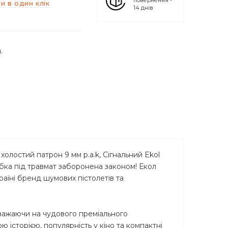
повернення -
и в один клік
14 днів
.
олостий патрон 9 мм p.a.k, Cігнальний Ekol
обка під травмат заборонена законом! Екол
раїні бренд шумових пістолетів та
езважаючи на чудового преміального
ю історією, популярність у кіно та компактні