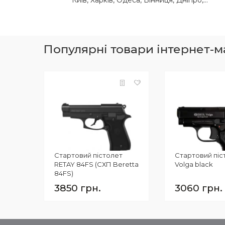
Київ, Харків, Одеса, Вінниця, Дніпро,
Донецька обл, Житомир, Запоріжжя, Івано-
Франківськ, Кропивницький, Луганська обл,
Львів, Миколаїв, Полтава, Рівне, Суми,
Тернопіль, Ужгород, Херсон, Хмельницький,
Популярні товари інтернет-ма
Черкаси, Чернігів, Чернівці.
Стартовий пістолет
Стартовий піс
RETAY 84FS (СХП Beretta
Volga black
84FS)
3850 грн.
3060 грн.