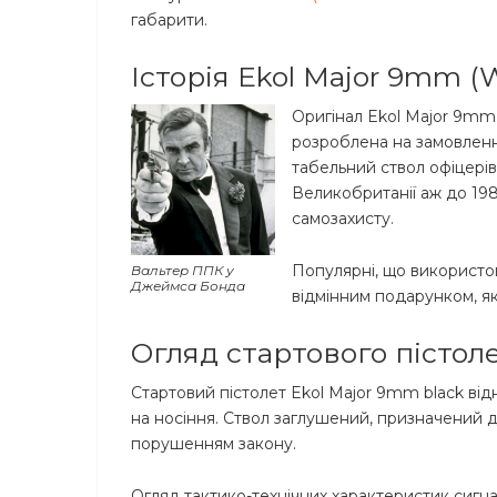
габарити.
Історія Ekol Major 9mm (W
Оригінал Ekol Major 9mm
розроблена на замовленн
табельний ствол офіцерів,
Великобританії аж до 1980
самозахисту.
Популярні, що використов
Вальтер ППК у
Джеймса Бонда
відмінним подарунком, як 
Огляд стартового пістоле
Стартовий пістолет Ekol Major 9mm black від
на носіння. Ствол заглушений, призначений 
порушенням закону.
Огляд тактико-технічних характеристик сигн