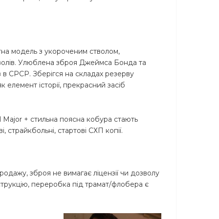
тна модель з укороченим стволом,
тволів. Улюблена зброя Джеймса Бонда та
ів в СРСР. Зберігся на складах резерву
к елемент історії, прекрасний засіб
l Major + стильна поясна кобура стають
і, страйкбольні, стартові СХП копії.
родажу, зброя не вимагає ліцензії чи дозволу
струкцію, переробка під трамат/флобера є