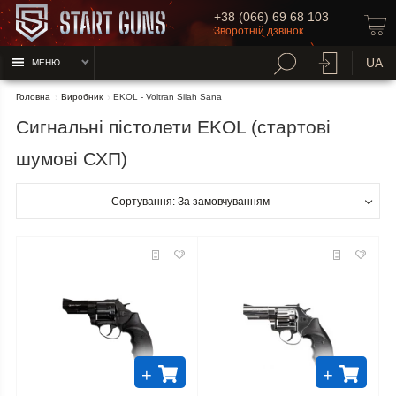
+38 (066) 69 68 103
Зворотній дзвінок
UA
МЕНЮ
Головна
Виробник
EKOL - Voltran Silah Sana
Сигнальні пістолети EKOL (стартові
шумові СХП)
Сортування: За замовчуванням
+
+