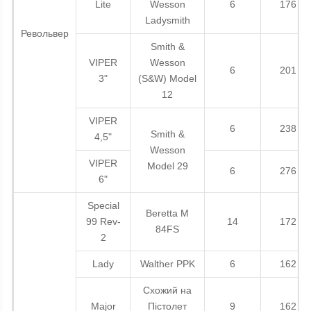
Lite
Wesson
6
176
Ladysmith
Револьвер
Smith &
VIPER
Wesson
6
201
3"
(S&W) Model
12
VIPER
6
238
Smith &
4,5"
Wesson
VIPER
Model 29
6
276
6"
Special
Beretta M
99 Rev-
14
172
84FS
2
Lady
Walther PPK
6
162
Схожий на
Major
Пістолет
9
162