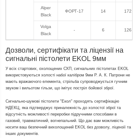
Alper
ФОРТ-17
14
172
Black
Volga
-
6
126
Black
Дозволи, сертифікати та ліцензії на
сигнальні пістолети EKOL 9мм
У всіх стартових, охолощених СХП, сигнальних пістолетах EKOL
використовуються холості набої калібром 9мм Р. А. К. Патрони не
мають вражаючого елемента, стрільба супроводжується гучним
звуком і вильотом гільзи, що імітує постріл бойової зброї.
Сигнально-шумові пістолети "Екол" проходять сертифікацію
НДЕКЦ, яка підтверджує приналежність до холостої зброї та
відсутність можливості переробки підручними способами в
газовий, травматичний, вогнепальний. Що дає вам можливість
носити ваш безпечний вихолощений EKOL без дозволу, ліцензії та
інших документів.