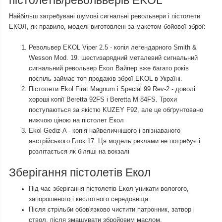
пістолетів/револьверів EKOL
Найбільш затребувані шумові сигнальні револьвери і пістолети
ЕКОЛ, як правило, моделі виготовлені за макетом бойової зброї:
Револьвер EKOL Viper 2.5 - копія легендарного Smith &
Wesson Mod. 19. шестизарядний металевий сигнальний
сигнальний револьвер Екол Вайпер вже багато років
поспіль займає топ продажів зброї EKOL в Україні.
Пістолети Ekol Firat Magnum і Special 99 Rev-2 - доволі
хороші копії Beretta 92FS і Beretta M 84FS. Трохи
поступаються за якістю KUZEY F92, але це обґрунтовано
нижчою ціною на пістолет Екол
Ekol Gediz-A - копія найвеличнішого і впізнаваного
австрійського Глок 17. Ця модель реклами не потребує і
розлітається як біляші на вокзалі
Зберігання пістолетів Екол
Під час зберігання пістолетів Екол уникати вологого,
запорошеного і кислотного середовища.
Після стрільби обов'язково чистити патронник, затвор і
ствол, після змащувати збройовим маслом.