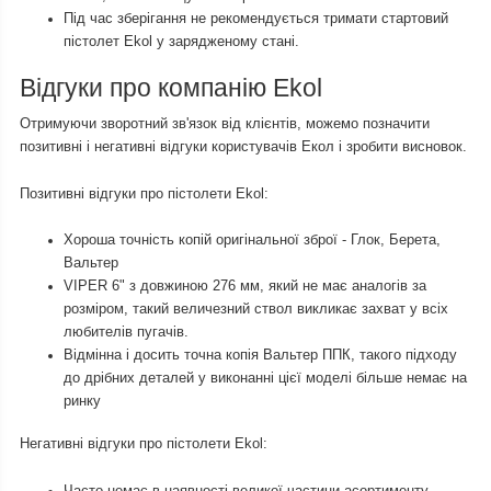
Під час зберігання не рекомендується тримати стартовий
пістолет Ekol у зарядженому стані.
Відгуки про компанію Ekol
Отримуючи зворотний зв'язок від клієнтів, можемо позначити
позитивні і негативні відгуки користувачів Екол і зробити висновок.
Позитивні відгуки про пістолети Ekol:
Хороша точність копій оригінальної зброї - Глок, Берета,
Вальтер
VIPER 6" з довжиною 276 мм, який не має аналогів за
розміром, такий величезний ствол викликає захват у всіх
любителів пугачів.
Відмінна і досить точна копія Вальтер ППК, такого підходу
до дрібних деталей у виконанні цієї моделі більше немає на
ринку
Негативні відгуки про пістолети Ekol:
Часто немає в наявності великої частини асортименту