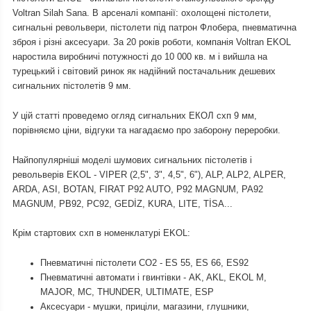
Voltran Silah Sana. В арсеналі компанії: охолощені пістолети,
сигнальні револьвери, пістолети під патрон Флобера, пневматична
зброя і різні аксесуари. За 20 років роботи, компанія Voltran EKOL
наростила виробничі потужності до 10 000 кв. м і вийшла на
турецький і світовий ринок як надійний постачальник дешевих
сигнальних пістолетів 9 мм.
У цій статті проведемо огляд сигнальних ЕКОЛ схп 9 мм,
порівняємо ціни, відгуки та нагадаємо про заборону переробки.
Найпопулярніші моделі шумових сигнальних пістолетів і
револьверів EKOL - VIPER (2,5", 3", 4,5", 6"), ALP, ALP2, ALPER,
ARDA, ASI, BOTAN, FIRAT P92 AUTO, P92 MAGNUM, PA92
MAGNUM, PB92, PC92, GEDİZ, KURA, LITE, TİSA...
Крім стартових схп в номенклатурі EKOL:
Пневматичні пістолети СО2 - ES 55, ES 66, ES92
Пневматичні автомати і гвинтівки - AK, AKL, EKOL M,
MAJOR, MC, THUNDER, ULTIMATE, ESP
Аксесуари - мушки, приціли, магазини, глушники,