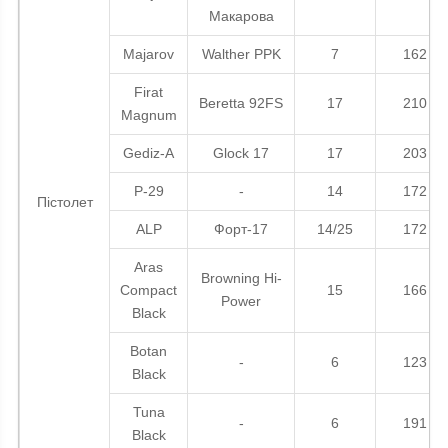
Макарова
Majarov
Walther PPK
7
162
Firat
Beretta 92FS
17
210
Magnum
Gediz-A
Glock 17
17
203
P-29
-
14
172
Пістолет
ALP
Форт-17
14/25
172
Aras
Browning Hi-
Compact
15
166
Power
Black
Botan
-
6
123
Black
Tuna
-
6
191
Black