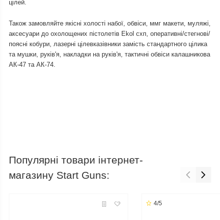
цілей.
Також замовляйте якісні холості набої, обвіси, ммг макети, муляжі,
аксесуари до охолощених пістолетів Ekol схп, оперативні/стегнові/
поясні кобури, лазерні цілевказівники замість стандартного цілика
та мушки, руків'я, накладки на руків'я, тактичні обвіси калашникова
АК-47 та АК-74.
Популярні товари інтернет-
магазину Start Guns:
4/5