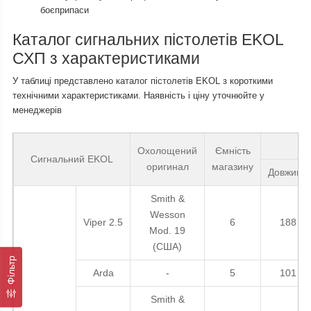
боєприпаси
Каталог сигнальних пістолетів EKOL
СХП з характеристиками
У таблиці представлено каталог пістолетів EKOL з короткими
технічними характеристиками. Наявність і ціну уточнюйте у
менеджерів
Ро
Охолощений
Ємність
Сигнальний EKOL
оригинал
магазину
Довжина
Smith &
Wesson
Viper 2.5
6
188
Mod. 19
(США)
Фільтр
Arda
-
5
101
Smith &