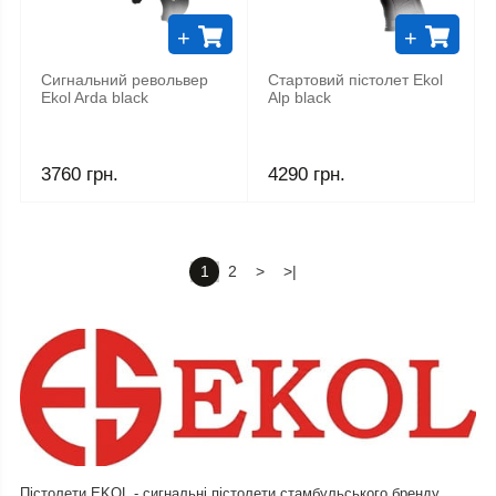
+
+
Сигнальний револьвер
Стартовий пістолет Ekol
Ekol Arda black
Alp black
3760 грн.
4290 грн.
1
2
>
>|
Пістолети EKOL - сигнальні пістолети стамбульського бренду