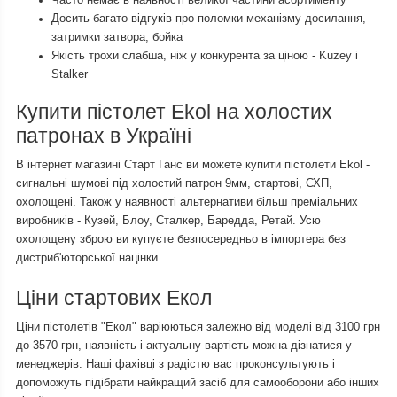
Досить багато відгуків про поломки механізму досилання,
затримки затвора, бойка
Якість трохи слабша, ніж у конкурента за ціною - Kuzey і
Stalker
Купити пістолет Ekol на холостих
патронах в Україні
В інтернет магазині Старт Ганс ви можете купити пістолети Ekol -
сигнальні шумові під холостий патрон 9мм, стартові, СХП,
охолощені. Також у наявності альтернативи більш преміальних
виробників - Кузей, Блоу, Сталкер, Баредда, Ретай. Усю
охолощену зброю ви купуєте безпосередньо в імпортера без
дистриб'юторської націнки.
Ціни стартових Екол
Ціни пістолетів "Екол" варіюються залежно від моделі від 3100 грн
до 3570 грн, наявність і актуальну вартість можна дізнатися у
менеджерів. Наші фахівці з радістю вас проконсультують і
допоможуть підібрати найкращий засіб для самооборони або інших