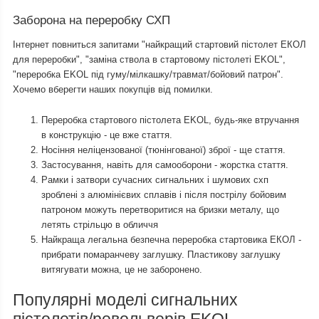
Заборона на переробку СХП
Інтернет повниться запитами "найкращий стартовий пістолет ЕКОЛ
для переробки", "заміна ствола в стартовому пістолеті EKOL",
"переробка EKOL під гуму/мілкашку/травмат/бойовий патрон".
Хочемо вберегти наших покупців від помилки.
Переробка стартового пістолета EKOL, будь-яке втручання
в конструкцію - це вже стаття.
Носіння неліцензованої (тюнінгованої) зброї - ще стаття.
Застосування, навіть для самооборони - жорстка стаття.
Рамки і затвори сучасних сигнальних і шумових схп
зроблені з алюмінієвих сплавів і після пострілу бойовим
патроном можуть перетворитися на бризки металу, що
летять стрільцю в обличчя
Найкраща легальна безпечна переробка стартовика ЕКОЛ -
прибрати помаранчеву заглушку. Пластикову заглушку
витягувати можна, це не заборонено.
Популярні моделі сигнальних