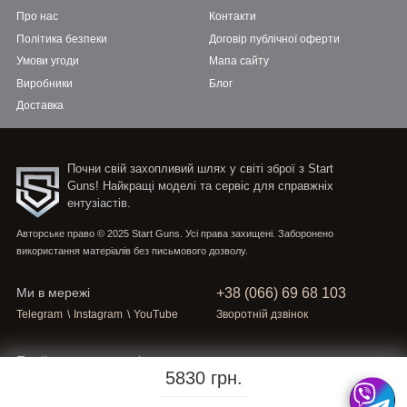
Про нас
Контакти
Політика безпеки
Договір публічної оферти
Умови угоди
Мапа сайту
Виробники
Блог
Доставка
Почни свій захопливий шлях у світі зброї з Start
Guns! Найкращі моделі та сервіс для справжніх
ентузіастів.
Авторське право © 2025 Start Guns. Усі права захищені. Заборонено
використання матеріалів без письмового дозволу.
+38 (066) 69 68 103
Ми в мережі
Telegram
\
Instagram
\
YouTube
Зворотній дзвінок
Приймаємо платежі
5830 грн.