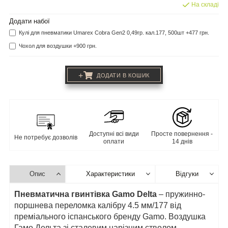
На складі
Додати набої
Кулі для пневматики Umarex Cobra Gen2 0,49гр. кал.177, 500шт +477 грн.
Чохол для воздушки +900 грн.
+
ДОДАТИ В КОШИК
Доступні всі види
Просте повернення -
Не потребує дозволів
оплати
14 днів
Опис
Характеристики
Відгуки
Пневматична гвинтівка Gamo Delta
– пружинно-
поршнева переломка калібру 4.5 мм/177 від
преміального іспанського бренду Gamo. Воздушка
Гамо Дельта зі сталевим нарізним стволом,