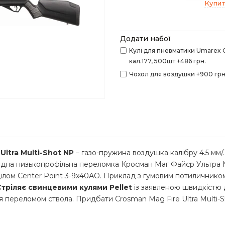
Купит
Додати набої
Кулі для пневматики Umarex C
кал.177, 500шт +486 грн.
Чохол для воздушки +900 грн
ltra Multi-Shot NP
– газо-пружина воздушка калібру 4.5 мм/
ядна низькопрофільна переломка Кросман Маг Файєр Ультра 
лом Center Point 3-9х40АО. Приклад з гумовим потиличником 
Стріляє
свинцевими кулями Pellet
із заявленою швидкістю
 переломом ствола. Придбати Crosman Mag Fire Ultra Multi-Sh