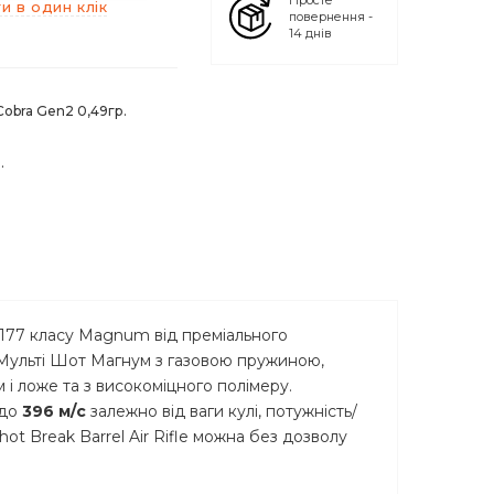
Просте
и в один клік
повернення -
14 днів
obra Gen2 0,49гр.
.
.177 класу Magnum від преміального
Мульті Шот Магнум з газовою пружиною,
і ложе та з високоміцного полімеру.
 до
396
м/с
залежно від ваги кулі, потужність/
ot Break Barrel Air Rifle можна без дозволу