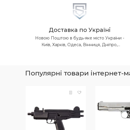
Доставка по Україні
Новою Поштою в будь-яке місто України -
Київ, Харків, Одеса, Вінниця, Дніпро,
Донецька обл, Житомир, Запоріжжя, Івано-
Франківськ, Кропивницький, Луганська обл,
Львів, Миколаїв, Полтава, Рівне, Суми,
Тернопіль, Ужгород, Херсон, Хмельницький,
Популярні товари інтернет-ма
Черкаси, Чернігів, Чернівці.