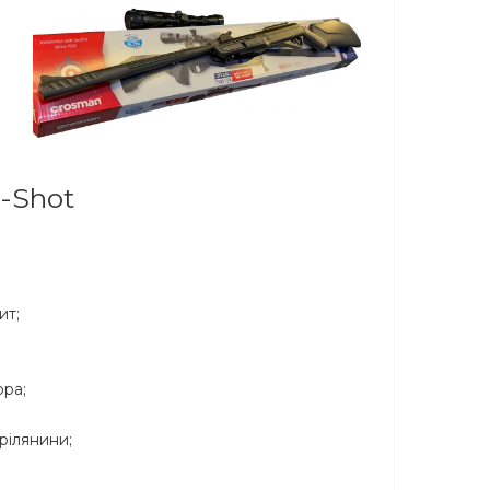
-Shot
ит;
ора;
трілянини;