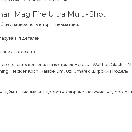
пусковий механізм Clean Break.
n Mag Fire Ultra Multi-Shot
ник найкращої в історії пневматики:
пасування деталей;
ваних матеріалів.
легендарних вогнепальних стрілок Beretta, Walther, Glock, PM
owning, Heckler Koch, Parabellum, Uzi Umarex, широкий моде
а надійніші пневмати. І добротно зібране, потужне, недороге