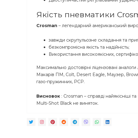
Двоступінчастий регульований ударно-с
Якість пневматики Crosma
Crosman
– легендарний американський вироб
завжди скрупульозне складання та при
безкомпромісна якість та надійність;
Використання високоякісних, сертифіко
Максимально достовірні ліцензовані аналоги 
Макарів ПМ, Colt, Desert Eagle, Маузер, Br
газо-пружинних, PCP.
Висновок
: Crosman – справді найякісніші т
Multi-Shot Black не виняток.