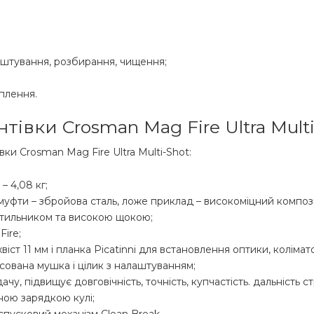
алаштування, розбирання, чищення;
іплення.
івки Crosman Mag Fire Ultra Multi
ки Crosman Mag Fire Ultra Multi-Shot:
– 4,08 кг;
муфти – збройова сталь, ложе приклад – високоміцний композ
 тильником та високою щокою;
Fire;
іст 11 мм і планка Picatinni для встановлення оптики, колімат
ксована мушка і цілик з налаштуванням;
чу, підвищує довговічність, точність, купчастість. дальність с
ною зарядкою кулі;