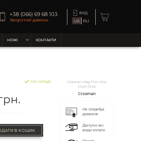
ВХІД
+38 (066) 69 68 103
Зворотній дзвінок
UA
RU
НОЖІ
КОНТАКТИ
На складі
Crosman Mag Fire Ultra
Multi-Shot
Crosman
грн.
Не потребує
дозволів
Доступні всі
види оплати
ОДАТИ В КОШИК