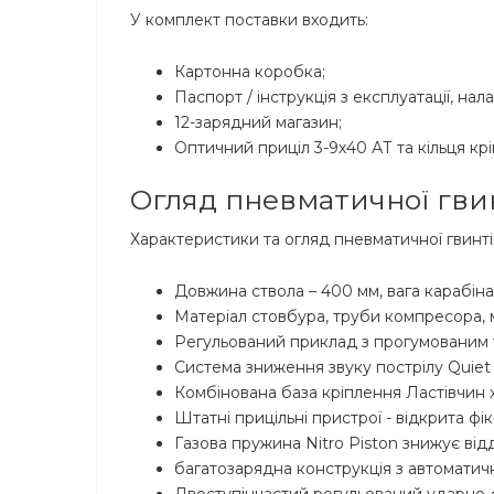
У комплект поставки входить:
Картонна коробка;
Паспорт / інструкція з експлуатації, н
12-зарядний магазин;
Оптичний приціл 3-9х40 АТ та кільця кр
Огляд пневматичної гвинт
Характеристики та огляд пневматичної гвинтів
Довжина ствола – 400 мм, вага карабіна 
Матеріал стовбура, труби компресора, 
Регульований приклад з прогумованим
Система зниження звуку пострілу Quiet 
Комбінована база кріплення Ластівчин хв
Штатні прицільні пристрої - відкрита фі
Газова пружина Nitro Piston знижує відда
багатозарядна конструкція з автоматич