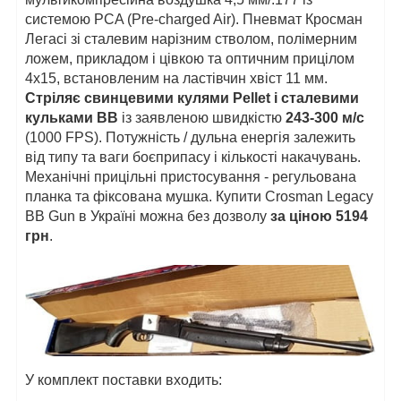
системою PCA (Pre-charged Air). Пневмат Кросман
Легасі зі сталевим нарізним стволом, полімерним
ложем, прикладом і цівкою та оптичним прицілом
4х15, встановленим на ластівчин хвіст 11 мм.
Стріляє свинцевими кулями Pellet і сталевими
кульками BB
із заявленою швидкістю
243-300 м/с
(1000 FPS). Потужність / дульна енергія залежить
від типу та ваги боєприпасу і кількості накачувань.
Механічні прицільні пристосування - регульована
планка та фіксована мушка. Купити Crosman Legacy
BB Gun в Україні можна без дозволу
за ціною 5194
грн
.
У комплект поставки входить: