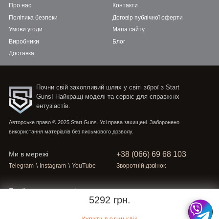
Про нас
Контакти
Політика безпеки
Договір публічної оферти
Умови угоди
Мапа сайту
Виробники
Блог
Доставка
Почни свій захопливий шлях у світі зброї з Start
Guns! Найкращі моделі та сервіс для справжніх
ентузіастів.
Авторське право © 2025 Start Guns. Усі права захищені. Заборонено
використання матеріалів без письмового дозволу.
+38 (066) 69 68 103
Ми в мережі
Telegram
\
Instagram
\
YouTube
Зворотній дзвінок
Приймаємо платежі
5292 грн.
Купити в один клік