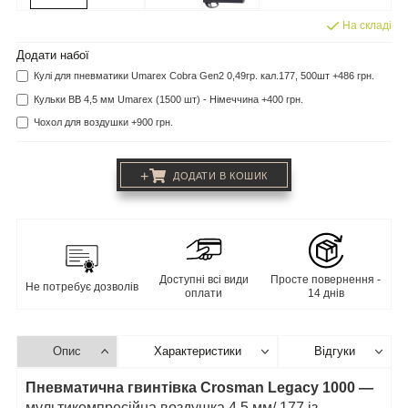
На складі
Додати набої
Кулі для пневматики Umarex Cobra Gen2 0,49гр. кал.177, 500шт +486 грн.
Кульки BB 4,5 мм Umarex (1500 шт) - Німеччина +400 грн.
Чохол для воздушки +900 грн.
+
ДОДАТИ В КОШИК
Доступні всі види
Просте повернення -
Не потребує дозволів
оплати
14 днів
Опис
Характеристики
Відгуки
Пневматична гвинтівка Crosman Legacy 1000 —
мультикомпресійна воздушка 4,5 мм/.177 із