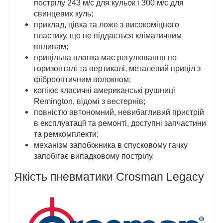
пострілу 243 м/с для кульок і 300 м/с для
свинцевих куль;
приклад, цівка та ложе з високоміцного
пластику, що не піддається кліматичним
впливам;
прицільна планка має регулювання по
горизонталі та вертикалі, металевий приціл з
фіброоптичним волокном;
копіює класичні американські рушниці
Remington, відомі з вестернів;
повністю автономний, невибагливий пристрій
в експлуатації та ремонті, доступні запчастини
та ремкомплекти;
механізм запобіжника в спусковому гачку
запобігає випадковому пострілу.
Якість пневматики Crosman Legacy