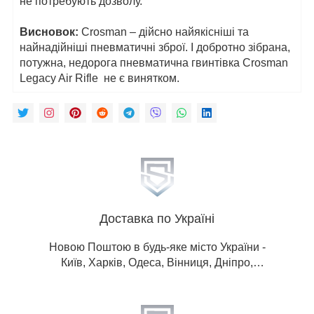
не потребують дозволу.
Висновок:
Crosman – дійсно найякісніші та
найнадійніші пневматичні зброї. І добротно зібрана,
потужна, недорога пневматична гвинтівка Crosman
Legacy Air Rifle не є винятком.
Доставка по Україні
Новою Поштою в будь-яке місто України -
Київ, Харків, Одеса, Вінниця, Дніпро,
Донецька обл, Житомир, Запоріжжя, Івано-
Франківськ, Кропивницький, Луганська
обл, Львів, Миколаїв, Полтава, Рівне,