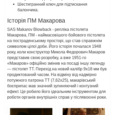
Шестигранний ключ для підтискання
балончика.
Історія ПМ Макарова
SAS Makarov Blowback - репліка пістолета
Макарова, ПМ - наймасовішого бойового пістолета
на пострадянському просторі, що став справжнім
символом цілої доби. Його історія почалася 1948
року, коли конструктор Микола Федорович Макаров
представив свою розробку, а вже 1951-го
«Макаров» офіційно змінив на посаді іншу легенду
— пістолет ТТ. Перехід на новий калібр 9х18 мм був
продиктований часом. На відміну від надмірно
потужного патрона ТТ (7,62х25), макарівський
боєприпас мав значний зупиняючий і контузний
ефект. Це робило його ідеальним інструментом для
роботи органів внутрішніх справ у післявоєнні роки.