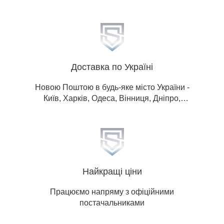
Доставка по Україні
Новою Поштою в будь-яке місто України -
Київ, Харків, Одеса, Вінниця, Дніпро,
Донецька обл, Житомир, Запоріжжя, Івано-
Франківськ, Кропивницький, Луганська
обл, Львів, Миколаїв, Полтава, Рівне,
Суми, Тернопіль, Ужгород, Херсон,
Хмельницький, Черкаси, Чернігів,
Чернівці.
Найкращі ціни
Працюємо напряму з офіційними
постачальниками