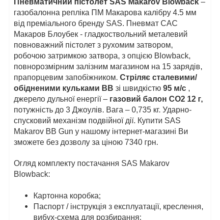
Пневматичний пістолет SAS Makarov Blowback
–
газобалонна репліка ПМ Макарова калібру 4.5 мм
від преміального бренду SAS. Пневмат САС
Макаров Блоубек - гладкоствольний металевий
повноважний пістолет з рухомим затвором,
робочою затримкою затвора, з опцією Blowback,
повнорозмірним залізним магазином на 15 зарядів,
прапорцевим запобіжником.
Стріляє
сталевими/
обідненими кульками BB
зі швидкістю
95
м/с
,
джерело дульної енергії –
газовий балон CO2 12 г,
потужність до 3 Джоулів. Вага – 0,735 кг. Ударно-
спусковий механізм подвійної дії. Купити SAS
Makarov BB Gun у нашому інтернет-магазині Ви
зможете без дозволу за ціною 7340 грн.
Огляд комплекту постачання SAS Makarov
Blowback:
Картонна коробка;
Паспорт / інструкція з експлуатації, креслення,
вибух-схема для розбирання;