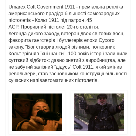
Umarex Colt Government 1911 - преміальна репліка
американського прадіда більшості самозарядних
пістолетів - Кольт 1911 під патрон .45
ACP. Проривний пістолет 20-го століття,
легенда дикого заходу, ветеран двох світових воєн,
фаворита гангстерів і бутлегерів епохи Сухого
закону. "Бог створив людей різними, полковник
Кольт зрівняв їхні шанси". 100 років історії залишили
суттєвий відбиток: давно знятий з виробництва, але
не забутий залізний “дідусь” Colt 1911, який змінив
револьвери, став засновником конструкції більшості
сучасних напівавтоматичних пістолетів.