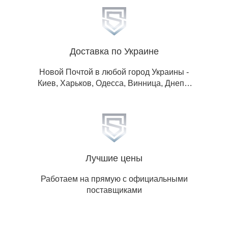
Доставка по Украине
Новой Почтой в любой город Украины -
Киев, Харьков, Одесса, Винница, Днепр,
Львов, Житомир, Запорожье, Ивано-
Франковск, Кропивницкий, Луганская обл,
Донецкая обл, Николаев, Полтава, Ровно,
Сумы, Тернополь, Ужгород, Херсон,
Хмельницкий, Черкассы, Чернигов,
Черновцы.
Лучшие цены
Работаем на прямую с официальными
поставщиками