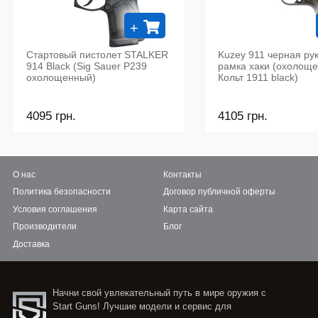
+
Стартовый пистолет STALKER
Kuzey 911 черная рук
914 Black (Sig Sauer P239
рамка хаки (охолощ
охолощенный)
Кольт 1911 black)
4095 грн.
4105 грн.
О нас
Контакты
Политика безопасности
Договор публичной оферты
Условия соглашения
Карта сайта
Производители
Блог
Доставка
Начни свой увлекательный путь в мире оружия с
Start Guns! Лучшие модели и сервис для