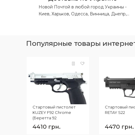
Новой Почтой в любой город Украины -
Киев, Харьков, Одесса, Винница, Днепр,
Львов, Житомир, Запорожье, Ивано-
Франковск, Кропивницкий, Луганская обл,
Донецкая обл, Николаев, Полтава, Ровно,
Сумы, Тернополь, Ужгород, Херсон,
Популярные товары интернет-
Хмельницкий, Черкассы, Чернигов,
Черновцы.
Стартовый пистолет
Стартовый пи
KUZEY F92 Chrome
RETAY S22
(Беретта 92
охолощенный)
4410 грн.
4470 грн.