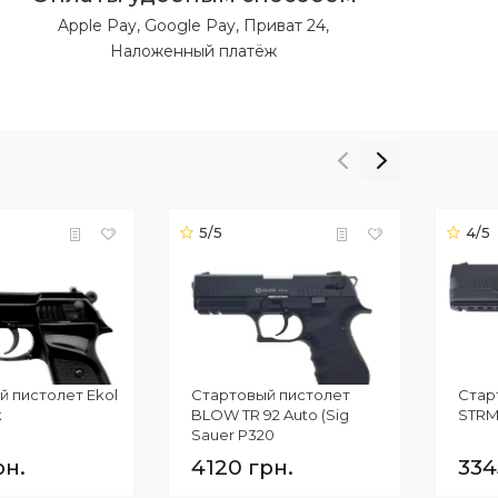
Apple Pay, Google Pay, Приват 24,
Наложенный платёж
5/5
4/5
й пистолет Ekol
Стартовый пистолет
Стар
k
BLOW TR 92 Auto (Sig
STRM 
Sauer P320
охолощенный)
рн.
4120 грн.
334