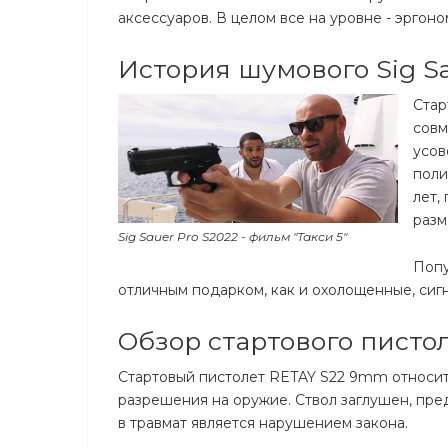
аксессуаров. В целом все на уровне - эргоно
История шумового Sig Sa
Стар
совм
усов
поли
лет,
разм
Sig Sauer Pro S2022 - фильм "Такси 5"
Попу
отличным подарком, как и охолощенные, сигн
Обзор стартового писто
Стартовый пистолет RETAY S22 9mm относит
разрешения на оружие. Ствол заглушен, пре
в травмат является нарушением закона.