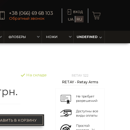
ВХОД
+38 (066) 69 68 103
Обратный звонок
UA
RU
ФЛОБЕРЫ
НОЖИ
UNDEFINED
На складе
RETAY S22
RETAY - Retay Arms
грн.
Не требует
разрешений
Доступны все
виды оплаты
АВИТЬ В КОРЗИНУ
Простой