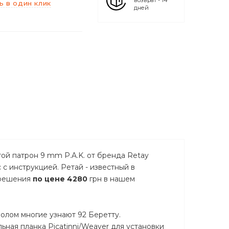
возврат - 14
ь в один клик
дней
той патрон 9 mm P.A.K. от бренда Retay
с с инструкцией. Ретай - известный в
азрешения
по цене 4280
грн в нашем
волом многие узнают 92 Беретту.
ьная планка Picatinni/Weaver для установки