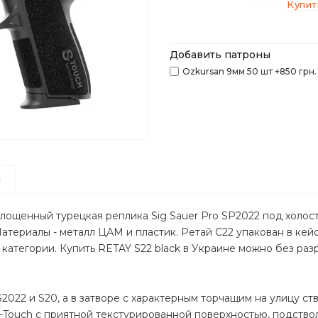
Купит
Добавить патроны
Ozkursan 9мм 50 шт +850 грн.
ы
олощенный турецкая реплика Sig Sauer Pro SP2022 под холос
м. Материалы - металл ЦАМ и пластик. Ретай С22 упакован в кей
категории. Купить RETAY S22 black в Украине можно без р
S2022 и S20, а в затворе с характерным торчащим на улицу ст
-Touch с приятной текстурированной поверхностью, подствол