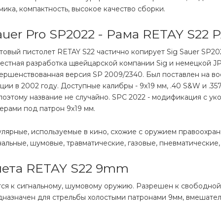
мика, компактность, высокое качество сборки.
uer Pro SP2022 - Рама RETAY S22 
товый пистолет RETAY S22 частично копирует Sig Sauer SP202
естная разработка щвейцарской компании Sig и немецкой JP
ершенствованная версия SP 2009/2340. Был поставлен на 
ции в 2002 году. Доступные калибры - 9x19 мм, .40 S&W и .35
 поэтому название не случайно. SPC 2022 - модификация с у
ерами под патрон 9х19 мм.
лярные, используемые в кино, схожие с оружием правоохран
альные, шумовые, травматические, газовые, пневматические,
лета RETAY S22 9mm
ся к сигнальному, шумовому оружию. Разрешен к свободной
дназначен для стрельбы холостыми патронами 9мм, вмешател