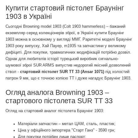
Купити стартовий пістолет Браунінг
1903 в Україні
Сьогодні Browning model 1903 (Colt 1903 hammerless) – бажаний
екземпляр серед колекціонерів зброї, в Україні купити Браунінг
1903 можна в основному у вигляді ММГ. Раритетні моделі Браунінг
1903 року випуску, Хай Пауер, m1935 та запчастини у великому
дефіциті. Для покупки, травматичних модифікацій потрібно дозвіл.
Однак для любителів історії турецький виробник сигнально-
шумової зброї SUR ARMS випустив недорогий якісний дозволений
ствол -
стартовий пістолет
SUR TT 33 (Ansar 1071)
під холостий
патрон 9 мм, що є точною копією ТТ і дуже нагадує Браунінг 1903.
Огляд аналога Browning 1903 –
стартового пістолета SUR TT 33
Огляд на стартовий аналог пістолета Браунінг 1903:
Матеріали запчастин – метал ЦАМ, сталь, пластик;
Ціна у офіційного імпортера "Старт Ганз" - 3590 грн;
Для покупки потрібен лише паспорт;