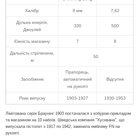
Калібр
9 мм
7,62
Дульна енергія,
330
500
Джоулей
Ємність магазину
7
8
Дальність стрілянини,
50
м
Прапорець,
Запобіжник
автоматичний
Відсутня
на рукояті
Роки випуску
1903-1927
1930-1953
Лімітована серія Браунінг 1903 постачалася з кобурою-прикладом
та магазином на 10 набоїв. Шведська компанія "Хусквана", що
випускала пістолет з 1917 по 1942, замінила емблему FN на
рукояті.