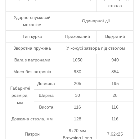
ствола
Ударно-спусковий
Одинарної дії
механізм
Тип курка
Прихований
Відкритий
Зворотна пружина
У кожусі затвора під стволом
Вага з патронами
1050
940
Маса без патронів
930
854
Довжина
205
195
Габаритні
розміри,
Ширіна
30
28
мм
Висота
116
116
Довжина ствола, мм
128
116
9х20 мм
Патрон
7,62х25
Browning Long