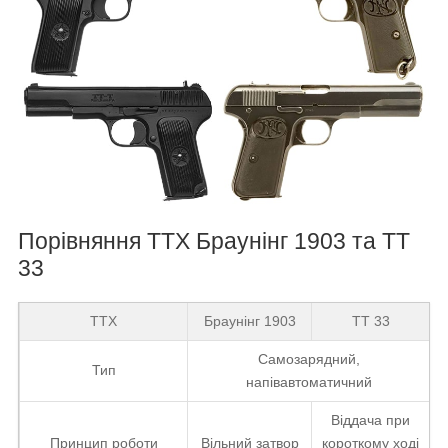
Порівняння ТТХ Браунінг 1903 та ТТ
33
ТТХ
Браунінг 1903
ТТ 33
Самозарядний,
Тип
напівавтоматичний
Віддача при
Принцип роботи
Вільний затвор
короткому ході