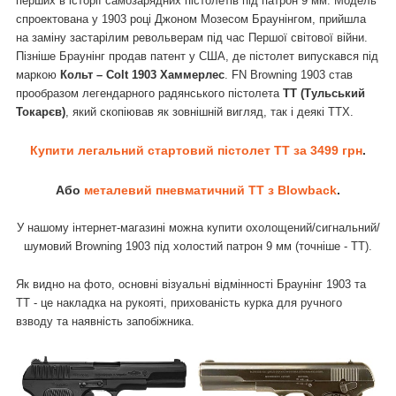
перших в історії самозарядних пістолетів під патрон 9 мм. Модель
спроектована у 1903 році Джоном Мозесом Браунінгом, прийшла
на заміну застарілим револьверам під час Першої світової війни.
Пізніше Браунінг продав патент у США, де пістолет випускався під
маркою
Кольт – Colt 1903 Хаммерлес
. FN Browning 1903 став
прообразом легендарного радянського пістолета
ТТ (Тульський
Токарєв)
, який скопіював як зовнішній вигляд, так і деякі ТТХ.
Купити легальний стартовий пістолет ТТ за 3499 грн
.
Або
металевий пневматичний ТТ з Blowback
.
У нашому інтернет-магазині можна купити охолощений/сигнальний/
шумовий Browning 1903 під холостий патрон 9 мм (точніше - ТТ).
Як видно на фото, основні візуальні відмінності Браунінг 1903 та
ТТ - це накладка на рукояті, прихованість курка для ручного
взводу та наявність запобіжника.