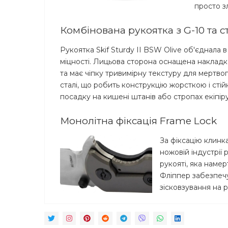
просто з
Комбінована рукоятка з G-10 та с
Рукоятка Skif Sturdy II BSW Olive об'єднала
міцності. Лицьова сторона оснащена накладко
та має чіпку тривимірну текстуру для мертво
сталі, що робить конструкцію жорсткою і сті
посадку на кишені штанів або стропах екіпір
Монолітна фіксація Frame Lock
За фіксацію клинк
ножовій індустрії
рукояті, яка намер
Фліппер забезпечу
зісковзування на 