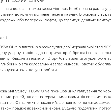
ована із колосальним запасом міцності. Комбінована рама з уд
 стійкий до критичних навантажень на злам. В осьовому вузл
оздовжні або поперечні люфти, що гарантує ідеальне центрува
int
BSW Olive відлитий із високовуглецевої нержавіючої сталі 9Cr
ну ударну в'язкість, довго тримає край бритва і не сколюєть
вину. Класична геометрія Drop-Point із злегка опущеною ліні
глибокий різ та колосальний запас міцності. Товстий обух пл
иконувати важкі колупні роботи.
h
ожа Skif Sturdy II BSW Olive пройшов цикл галтування по чо
пічних граней, нанесена керамічними тілами під високим тиск
відтінок. Фініш хімічно пасивний, що повністю поглинає демас
 а також працює як захисний екран. Будь-які подряпини, потер