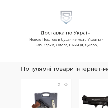
Доставка по Україні
Новою Поштою в будь-яке місто України -
Київ, Харків, Одеса, Вінниця, Дніпро,
Донецька обл, Житомир, Запоріжжя, Івано-
Франківськ, Кропивницький, Луганська обл,
Львів, Миколаїв, Полтава, Рівне, Суми,
Тернопіль, Ужгород, Херсон, Хмельницький,
Популярні товари інтернет-ма
Черкаси, Чернігів, Чернівці.