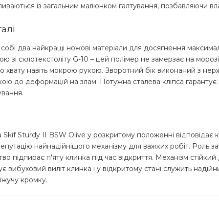
ливаються із загальним малюнком галтування, позбавляючи вл
талі
 в собі два найкращі ножові матеріали для досягнення максима
ю зі склотекстоліту G-10 – цей полімер не замерзає на морозі
го хвату навіть мокрою рукою. Зворотний бік виконаний з нер
йкою до деформацій на злам. Потужна сталева кліпса гарантує
ування.
а Skif Sturdy II BSW Olive у розкритому положенні відповідає
 репутацію найнадійнішого механізму для важких робіт. Роль 
тво підпирає п'яту клинка під час відкриття. Механізм стійкий
є вибуховий виліт клинка і у відкритому стані служить надійн
ріжучу кромку.