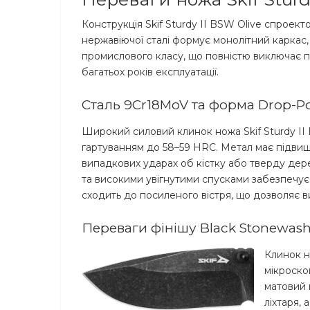
Конструкція Skif Sturdy II BSW Olive спроект
нержавіючої сталі формує монолітний каркас,
промислового класу, що повністю виключає п
багатьох років експлуатації.
Сталь 9Cr18MoV та форма Drop-Po
Широкий силовий клинок ножа Skif Sturdy II 
гартуванням до 58–59 HRC. Метал має підвище
випадкових ударах об кістку або тверду дере
та високими увігнутими спусками забезпечує 
сходить до посиленого вістря, що дозволяє в
Переваги фінішу Black Stonewas
Клинок н
мікроско
матовий 
ліхтаря,