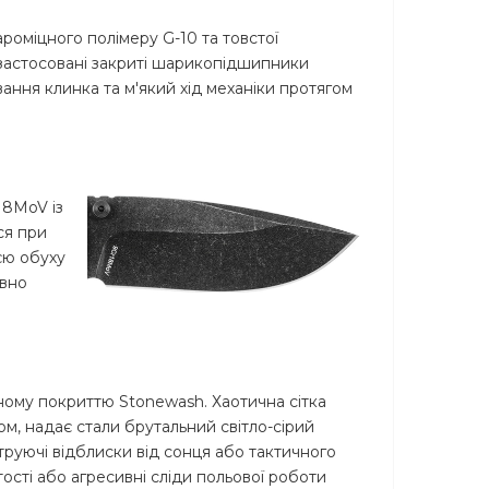
ароміцного полімеру G-10 та товстої
і застосовані закриті шарикопідшипники
ння клинка та м'який хід механіки протягом
18MoV із
ся при
єю обуху
авно
рному покриттю Stonewash. Хаотична сітка
ом, надає стали брутальний світло-сірий
труючі відблиски від сонця або тактичного
тості або агресивні сліди польової роботи