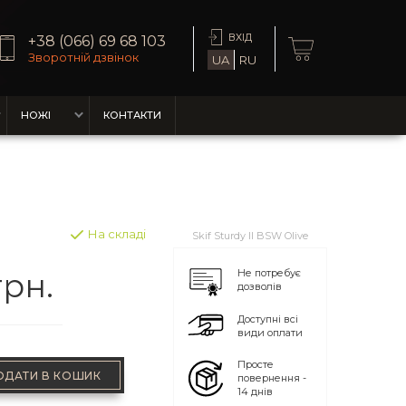
ВХІД
+38 (066) 69 68 103
Зворотній дзвінок
UA
RU
НОЖІ
КОНТАКТИ
На складі
Skif Sturdy II BSW Olive
грн.
Не потребує
дозволів
Доступні всі
види оплати
Просте
ОДАТИ В КОШИК
повернення -
14 днів