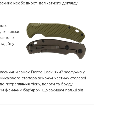
асника необхідності делікатного догляду.
льної
, не ковзає
жавіючої
 надійну
 класичний замок Frame Lock, який заслужив у
замикаючого стопора виконує частину сталевої
 до потрапляння піску, вологи та бруду.
им фізичним бар'єром, що захищає пальці від