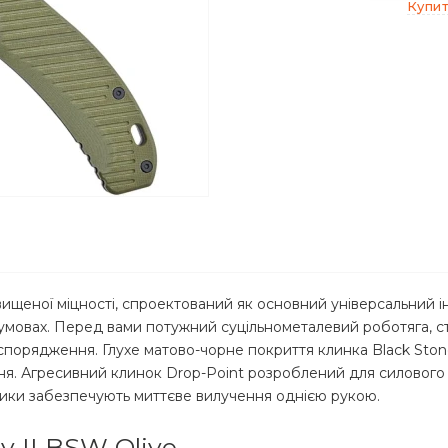
Купит
вищеної міцності, спроектований як основний універсальний і
 умовах. Перед вами потужний суцільнометалевий роботяга, ст
 спорядження. Глухе матово-чорне покриття клинка Black Ston
ня. Агресивний клинок Drop-Point розроблений для силового 
ники забезпечують миттєве вилучення однією рукою.
y II BSW Olive