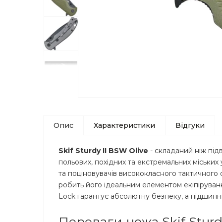
Опис
Характеристики
Відгуки
Skif Sturdy II BSW Olive
- складаний ніж під
польових, похідних та екстремальних міських
та поціновувачів висококласного тактичного
робить його ідеальним елементом екіпіруван
Lock гарантує абсолютну безпеку, а підшип
Переваги ножа Skif Sturd