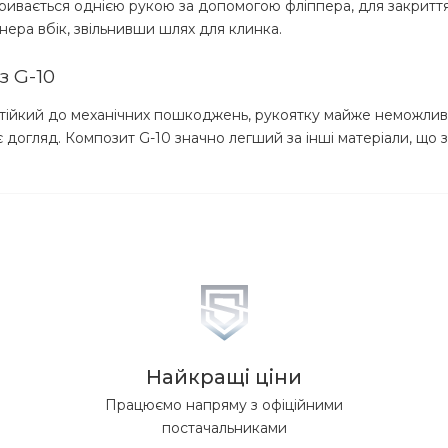
кривається однією рукою за допомогою фліппера, для закритт
нера вбік, звільнивши шлях для клинка.
з G-10
, стійкий до механічних пошкоджень, рукоятку майже неможли
є догляд. Композит G-10 значно легший за інші матеріали, що
Найкращі ціни
Працюємо напряму з офіційними
постачальниками