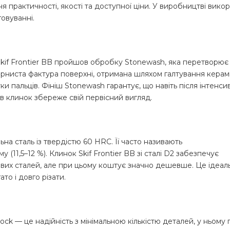
я практичності, якості та доступної ціни. У виробництві вико
говуванні.
kif Frontier BB пройшов обробку Stonewash, яка перетворює 
рниста фактура поверхні, отримана шляхом галтування керам
тки пальців. Фініш Stonewash гарантує, що навіть після інтен
ів клинок збереже свій первісний вигляд.
на сталь із твердістю 60 HRC. Її часто називають
(11,5–12 %). Клинок Skif Frontier BB зі сталі D2 забезпечує
вих сталей, але при цьому коштує значно дешевше. Це ідеал
то і довго різати.
ock — це надійність з мінімальною кількістю деталей, у ньому 