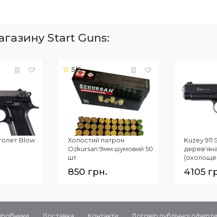
газину Start Guns:
5/5
толет Blow
Холостий патрон
Kuzey 911
Ozkursan 9мм шумовий 50
дерев'яна
шт
(охолощен
black)
850 грн.
4105 г
иробники
Доставка
Контакти
Договір публічної оферт