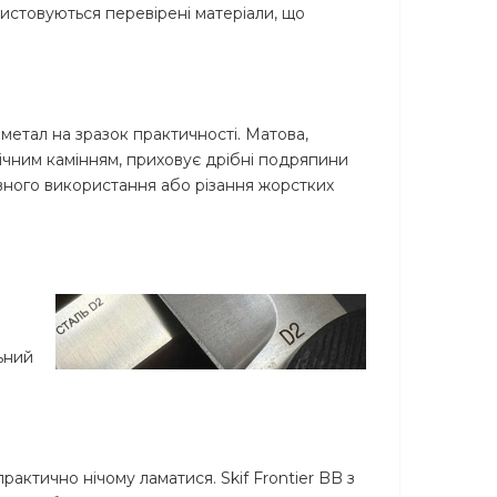
ристовуються перевірені матеріали, що
метал на зразок практичності. Матова,
ічним камінням, приховує дрібні подряпини
сивного використання або різання жорстких
ьний
практично нічому ламатися. Skif Frontier BB з