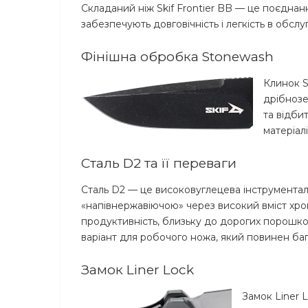
Складаний ніж Skif Frontier BB — це поєднанн
забезпечують довговічність і легкість в обслу
Фінішна обробка Stonewash
Клинок S
дрібнозе
та відби
матеріал
Сталь D2 та її переваги
Сталь D2 — це високовуглецева інструменталь
«напівнержавіючою» через високий вміст хрому 
продуктивність, близьку до дорогих порошко
варіант для робочого ножа, який повинен бага
Замок Liner Lock
Замок Liner L