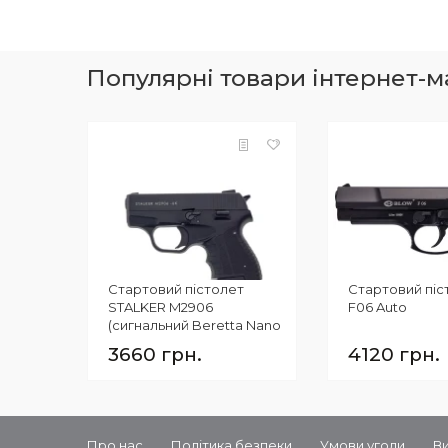
Донецька обл, Житомир, Запоріжжя, Івано-
Франківськ, Кропивницький, Луганська обл,
Львів, Миколаїв, Полтава, Рівне, Суми,
Тернопіль, Ужгород, Херсон, Хмельницький,
Популярні товари інтернет-ма
Черкаси, Чернігів, Чернівці.
Стартовий пістолет
Стартовий піс
STALKER M2906
F06 Auto
(сигнальний Beretta Nano
BU9)
3660 грн.
4120 грн.
Про нас
Політика безпеки
Умови угоди
В