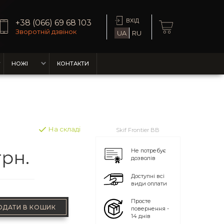
ВХІД
+38 (066) 69 68 103
Зворотній дзвінок
UA
RU
НОЖІ
КОНТАКТИ
На складі
Skif Frontier BB
грн.
Не потребує
дозволів
Доступні всі
види оплати
Просте
ОДАТИ В КОШИК
повернення -
14 днів