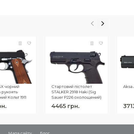
 SX чорний
Стартовий пістолет
Aksa 
 рукоять
STALKER 2918 Haki (Sig
ий Кольт 1911
Sauer P226 охолощений)
рн.
4465 грн.
371
и
Мапа сайту
Блог