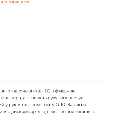
и в один клік
иготовлено зі сталі D2 з фінішною
фліппера, а плавність руху забезпечує
й у рукоятці з композиту G-10. Загальна
чиняє дискомфорту під час носіння в кишені.