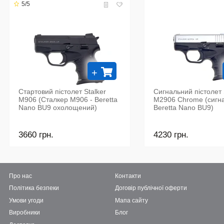
5/5
+
Стартовий пістолет Stalker
Сигнальний пістоле
M906 (Сталкер М906 - Beretta
M2906 Chrome (сигн
Nano BU9 охолощений)
Beretta Nano BU9)
3660 грн.
4230 грн.
Про нас
Контакти
Політика безпеки
Договір публічної оферти
Умови угоди
Мапа сайту
Виробники
Блог