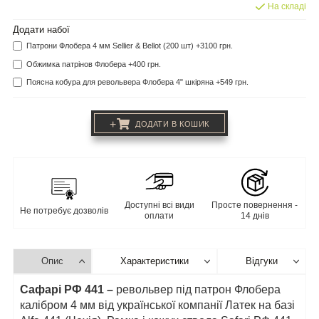
На складі
Додати набої
Патрони Флобера 4 мм Sellier & Bellot (200 шт) +3100 грн.
Обжимка патрінов Флобера +400 грн.
Поясна кобура для револьвера Флобера 4" шкіряна +549 грн.
+
ДОДАТИ В КОШИК
Доступні всі види
Просте повернення -
Не потребує дозволів
оплати
14 днів
Опис
Характеристики
Відгуки
Сафарі РФ 441 –
револьвер під патрон Флобера
калібром 4 мм від української компанії Латек на базі