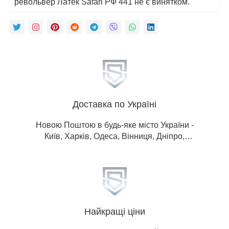
револьвер Латек Safari РФ 441 не є винятком.
Доставка по Україні
Новою Поштою в будь-яке місто України -
Київ, Харків, Одеса, Вінниця, Дніпро,
Донецька обл, Житомир, Запоріжжя, Івано-
Франківськ, Кропивницький, Луганська
обл, Львів, Миколаїв, Полтава, Рівне,
Суми, Тернопіль, Ужгород, Херсон,
Хмельницький, Черкаси, Чернігів,
Чернівці.
Найкращі ціни