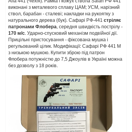
Alfa 441 (Чехія). Рамка і кожух ствола Safari РФ 441
виконані з металевого сплаву ЦАМ; УСМ, нарізний
ствол, барабан - сталеві; накладки на рукоятку з
натурального дерева (бук). Сафарі РФ-441
стріляє
патронами Флобера
, середня швидкість пострілу -
170 м/с
. Ударно-спусковий механізм подвійної дії.
Прицільні пристосування - фіксована мушка і
регульований цілик. Модифікації: Сафарі РФ 441 М
з низькою мушкою. Купити зброю під патрон
Флобера потужністю до 7,5 Джоулів в Україні можна
без дозволу з 18 років.