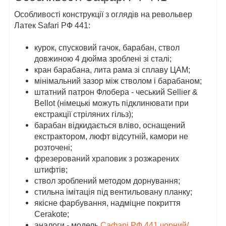
Особливості конструкції з оглядів на револьвер
Латек Safari РФ 441:
курок, спусковий гачок, барабан, ствол
довжиною 4 дюйма зроблені зі сталі;
кран барабана, лита рама зі сплаву ЦАМ;
мінімальний зазор між стволом і барабаном;
штатний патрон Флобера - чеський Sellier &
Bellot (німецькі можуть підклинювати при
екстракції стріляних гільз);
барабан відкидається вліво, оснащений
екстрактором, люфт відсутній, камори не
розточені;
фрезерований храповик з розжарених
штифтів;
ствол зроблений методом дорнування;
стильна імітація під вентильовану планку;
якісне фарбування, надміцне покриття
Cerakote;
аналоги - модель
Сафарі РФ 441 чорний/