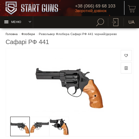
+38 (066) 69 68 103
Зворотній дзвінок
UA
МЕНЮ
Головна
Флобери
Револьвер Флобера Сафарі РФ 441 чорний/дерево
Сафарі РФ 441