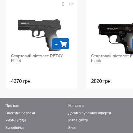
+
Стартовий пістолет RETAY
Стартовий пістолет E
PT24
black
4370 грн.
2820 грн.
Про нас
Контакти
Політика безпеки
Договір публічної оферти
Умови угоди
Мапа сайту
Виробники
Блог