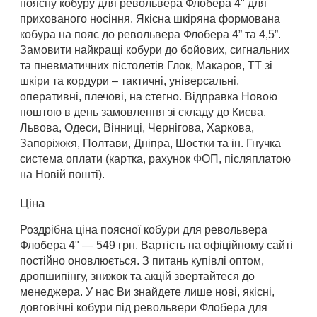
поясну кобуру для револьвера Флобера 4" для
прихованого носіння. Якісна шкіряна формована
кобура на пояс до револьвера Флобера 4” та 4,5”.
Замовити найкращі кобури до бойових, сигнальних
та пневматичних пістолетів Глок, Макаров, ТТ зі
шкіри та кордури – тактичні, універсальні,
оперативні, плечові, на стегно. Відправка Новою
поштою в день замовлення зі складу до Києва,
Львова, Одеси, Вінниці, Чернігова, Харкова,
Запоріжжя, Полтави, Дніпра, Шостки та ін. Гнучка
система оплати (картка, рахунок ФОП, післяплатою
на Новій пошті).
Ціна
Роздрібна ціна поясної кобури для револьвера
Флобера 4" — 549 грн. Вартість на офіційному сайті
постійно оновлюється. З питань купівлі оптом,
дропшипінгу, знижок та акцій звертайтеся до
менеджера. У нас Ви знайдете лише нові, якісні,
довговічні кобури під револьвери Флобера для