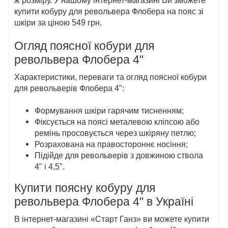
ж розміру. У нашому інтернет-магазині Ви зможете
купити кобуру для револьвера Флобера на пояс зі
шкіри за ціною 549 грн.
Огляд поясної кобури для
револьвера Флобера 4"
Характеристики, переваги та огляд поясної кобури
для револьверів Флобера 4":
Формування шкіри гарячим тисненням;
Фіксується на поясі металевою кліпсою або
ремінь просовується через шкіряну петлю;
Розрахована на правостороннє носіння;
Підійде для револьверів з довжиною ствола
4" і 4,5".
Купити поясну кобуру для
револьвера Флобера 4" в Україні
В інтернет-магазині «Старт Ганз» ви можете купити