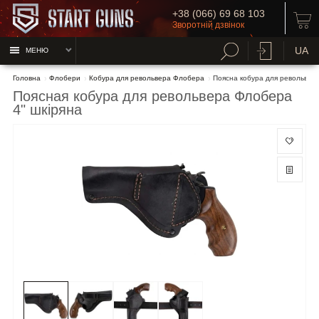
+38 (066) 69 68 103
Зворотній дзвінок
UA
МЕНЮ
Головна
Флобери
Кобура для револьвера Флобера
Поясна кобура для револьвер
Поясная кобура для револьвера Флобера
4" шкіряна