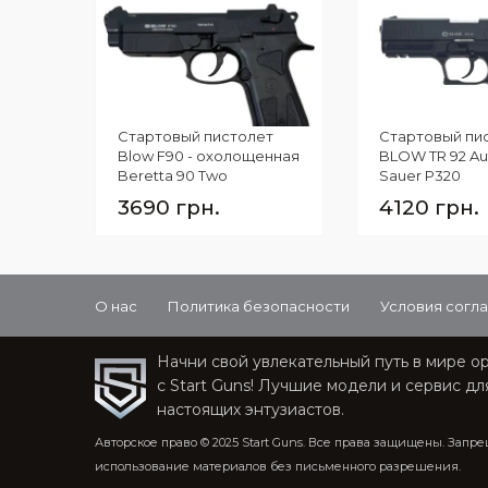
Стартовый пистолет
Стартовый пи
Blow F90 - охолощенная
BLOW TR 92 Aut
Beretta 90 Two
Sauer P320
охолощенный
3690 грн.
4120 грн.
О нас
Политика безопасности
Условия согл
Начни свой увлекательный путь в мире о
с Start Guns! Лучшие модели и сервис дл
настоящих энтузиастов.
Авторское право © 2025 Start Guns. Все права защищены. Запр
использование материалов без письменного разрешения.