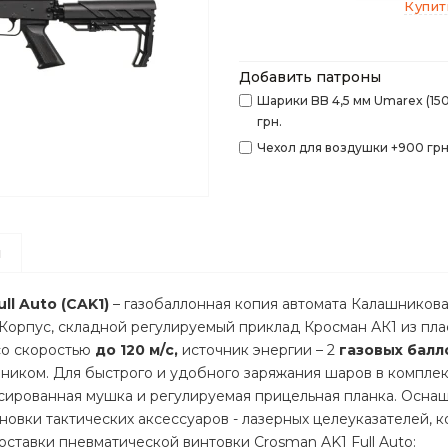
Купит
Добавить патроны
Шарики BB 4,5 мм Umarex (150
грн.
Чехол для воздушки +900 грн
ы
ll Auto (CAK1)
– газобаллонная копия автомата Калашникова 
Корпус, складной регулируемый приклад Кросман АК1 из плас
о скоростью
до 120 м/с,
источник энергии – 2
газовых балл
ником. Для быстрого и удобного заряжания шаров в компле
ксированная мушка и регулируемая прицельная планка. Осна
ановки тактических аксессуаров - лазерных целеуказателей, к
ставки пневматической винтовки Crosman AK1 Full Auto: