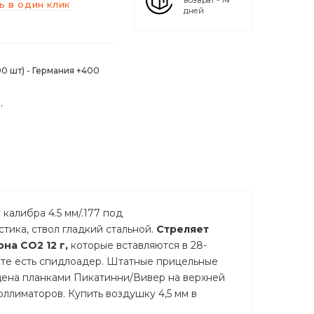
возврат - 14
ь в один клик
дней
0 шт) - Германия +400
.
калибра 4.5 мм/.177 под
тика, ствол гладкий стальной.
Стреляет
она CO2 12 г,
которые вставляются в 28-
кте есть спидлоадер. Штатные прицельные
щена планками Пикатинни/Вивер на верхней
оллиматоров. Купить воздушку 4,5 мм в