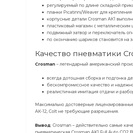
регулируемый по длине складной прик
планки Picatinni/Weaver для крепления
корпусные детали Crosman АК1 выполн
пластиковый магазин с металлическим 
подвижный затвор и переключатель огня
по окончанию шариков становится на 
Качество пневматики Cro
Crosman
– легендарный американский прои
всегда дотошная сборка и подгонка де
бескомпромиссное качество и надежно
реалистичная имитация отдачи и разбо
Максимально достоверные лицензированные ко
АК-12, Colt не требующие разрешения.
Вывод
: Crosman – действительно самые ка
пневматическая Crosman AK1 Full Auto CO2 