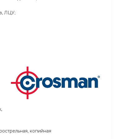
в, ЛЦУ;
,
рострельная, копийная