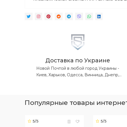
Доставка по Украине
Новой Почтой в любой город Украины -
Киев, Харьков, Одесса, Винница, Днепр,
Львов, Житомир, Запорожье, Ивано-
Франковск, Кропивницкий, Луганская обл,
Донецкая обл, Николаев, Полтава, Ровно,
Сумы, Тернополь, Ужгород, Херсон,
Популярные товары интернет-
Хмельницкий, Черкассы, Чернигов,
Черновцы.
5/5
5/5