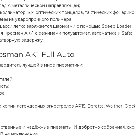
лад с металлической направляющей;
 коллиматорных, оптических прицелов, тактических фонарико
ены из ударопрочного полимера
шасси легко заряжается шариками с помощью Speed Loader;
 Кросман АК-1 с режимами полуавтомат, автоматика и Safe;
затворную задержку.
sman AK1 Full Auto
зводитель лучшей в мире пневматики:
талей;
сть;
ра.
пии легендарных огнестрелов АР15, Beretta, Walther, Glock
чественные и надёжные пневматы. И добротно собранная, ско
BB не исключение.