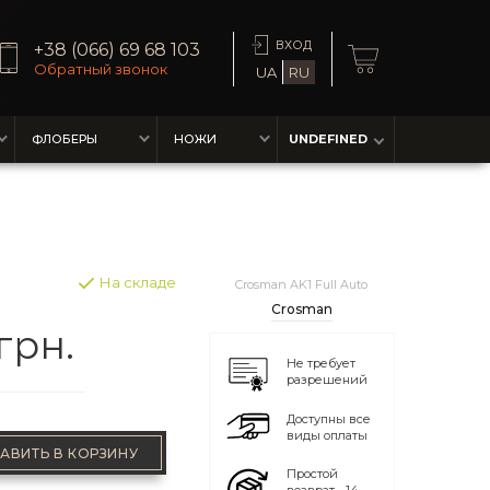
ВХОД
+38 (066) 69 68 103
Обратный звонок
UA
RU
ФЛОБЕРЫ
НОЖИ
UNDEFINED
На складе
Crosman AK1 Full Auto
Crosman
грн.
Не требует
разрешений
Доступны все
виды оплаты
АВИТЬ В КОРЗИНУ
Простой