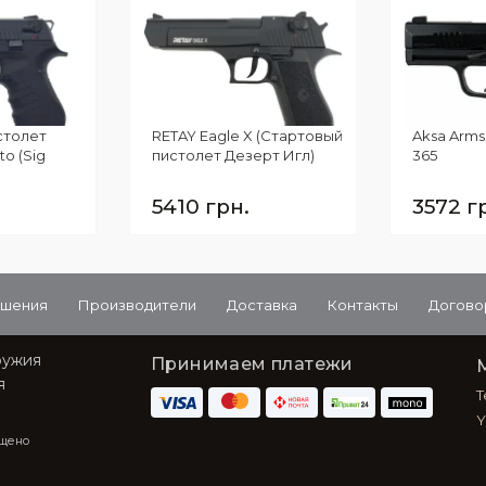
столет
RETAY Eagle X (Стартовый
Aksa Arms 
o (Sig
пистолет Дезерт Игл)
365
)
5410 грн.
3572 г
ашения
Производители
Доставка
Контакты
Догово
ружия
Принимаем платежи
я
T
Y
ещено