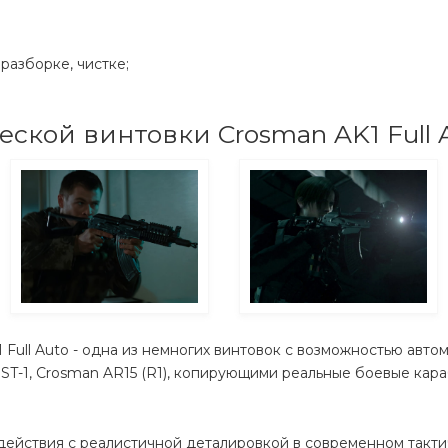
разборке, чистке;
ской винтовки Crosman AK1 Full 
Full Auto - одна из немногих винтовок с возможностью авто
ST-1, Crosman AR15 (R1), копирующими реальные боевые ка
действия с реалистичной деталировкой в современном такти