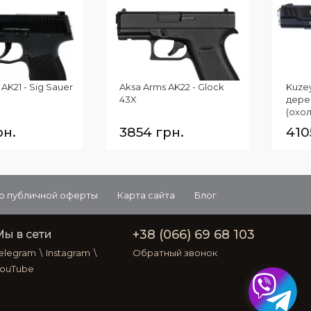
AK21 - Sig Sauer
Aksa Arms AK22 - Glock
Kuzey
43X
дере
(охо
black
рн.
3854 грн.
410
р публичной оферты
Карта сайта
Блог
+38 (066) 69 68 103
Мы в сети
elegram
\
Instagram
\
Обратный звонок
ouTube