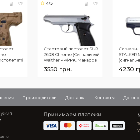
4/5
столет
Стартовый пистолет SUR
Сигнальн
amo
2608 Chrome (Сигнальный
STALKER 
истолет Imi
Walther PP/PPK, Макаров
(сигнальн
ПМ)
BU9)
3550 грн.
4230 г
ашения
Производители
Доставка
Контакты
Догово
ружия
Принимаем платежи
я
T
Y
ещено