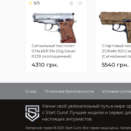
5/5
Сигнальный пистолет
Стартовый пи
STALKER 914 (Sig Sauer
ZORAKI 925 C
P239 охолощенный)
(Сигнальный п
Micro Uzi)
4310 грн.
5540 грн.
О нас
Политика безопасности
Условия согл
Начни свой увлекательный путь в мире о
с Start Guns! Лучшие модели и сервис дл
настоящих энтузиастов.
Авторское право © 2025 Start Guns. Все права защищены. Запр