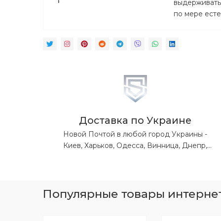
выдерживать 
по мере есте
Доставка по Украине
Новой Почтой в любой город Украины -
Киев, Харьков, Одесса, Винница, Днепр,
Львов, Житомир, Запорожье, Ивано-
Франковск, Кропивницкий, Луганская обл,
Донецкая обл, Николаев, Полтава, Ровно,
Сумы, Тернополь, Ужгород, Херсон,
Популярные товары интернет-
Хмельницкий, Черкассы, Чернигов,
Черновцы.