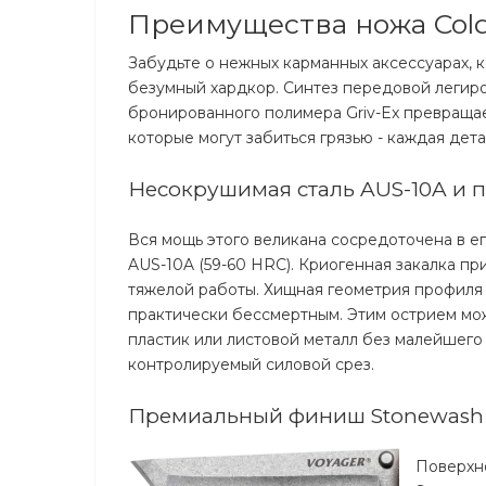
Преимущества ножа Cold 
Забудьте о нежных карманных аксессуарах, к
безумный хардкор. Синтез передовой легир
бронированного полимера Griv-Ex превращае
которые могут забиться грязью - каждая дет
Несокрушимая сталь AUS-10A и 
Вся мощь этого великана сосредоточена в е
AUS-10A (59-60 HRC). Криогенная закалка пр
тяжелой работы. Хищная геометрия профиля
практически бессмертным. Этим острием мож
пластик или листовой металл без малейшего 
контролируемый силовой срез.
Премиальный финиш Stonewash
Поверхно