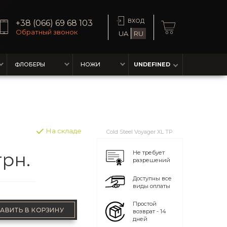
ВХОД
+38 (066) 69 68 103
Обратный звонок
UA
RU
ФЛОБЕРЫ
НОЖИ
UNDEFINED
На складе
Cold Steel Voyager XL TP
грн.
Не требует
разрешений
Доступны все
виды оплаты
Простой
АВИТЬ В КОРЗИНУ
возврат - 14
дней