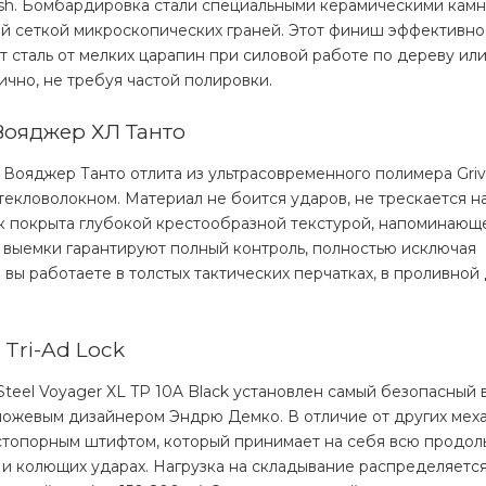
sh. Бомбардировка стали специальными керамическими камн
ой сеткой микроскопических граней. Этот финиш эффективно
 сталь от мелких царапин при силовой работе по дереву или
ично, не требуя частой полировки.
 Вояджер ХЛ Танто
 Вояджер Танто отлита из ультрасовременного полимера Griv-
текловолокном. Материал не боится ударов, не трескается н
ок покрыта глубокой крестообразной текстурой, напоминающ
 выемки гарантируют полный контроль, полностью исключая
 вы работаете в толстых тактических перчатках, в проливной
Tri-Ad Lock
Steel Voyager XL TP 10A Black установлен самый безопасный 
ножевым дизайнером Эндрю Демко. В отличие от других меха
стопорным штифтом, который принимает на себя всю продол
и колющих ударах. Нагрузка на складывание распределяется 