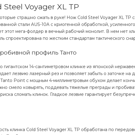
Steel Voyager XL TP
оторые страшно сжать в руке! Нож Cold Steel Voyager XL TP 
ованной стали AUS-10A с криогенной обработкой, усиленног
т этот мега-фолдер в вечный рабочий монолит. В нем нет х
аль спроектирована по жестким стандартам тактического сна
пробивной профиль Танто
го гигантском 14-сантиметровом клинке из японской нержав
идает лезвию лазерный рез и позволяет забыть о заточке на 
 Tanto Point с мощным 4-миллиметровым обухом делает конч
но смело ковырять, поддевать тяжелые преграды и пробива
риска сломать клинок. Гладкое лезвие гарантирует безупреч
сть клинка Cold Steel Voyager XL TP обработана по передов