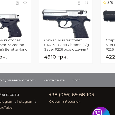
5/5
ый пистолет
Сигнальный пистолет
Стар
M2906 Chrome
STALKER 2918 Chrome (Sig
STALK
ый Beretta Nano
Sauer P226 охолощенный)
P226
рн.
4910 грн.
422
р публичной оферты
Карта сайта
Блог
+38 (066) 69 68 103
Мы в сети
elegram
\
Instagram
\
Обратный звонок
ouTube