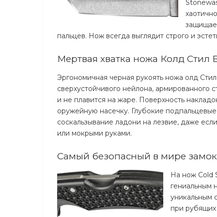
Stonewa
хаотичн
защищает
пальцев. Нож всегда выглядит строго и эстет
Мертвая хватка ножа Колд Стил
Эргономичная черная рукоять ножа олд Стил
сверхустойчивого нейлона, армированного с
и не плавится на жаре. Поверхность наклад
оружейную насечку. Глубокие подпальцевые
соскальзывание ладони на лезвие, даже если
или мокрыми руками.
Самый безопасный в мире замок 
На нож Cold 
гениальным 
уникальным 
при рубящих 