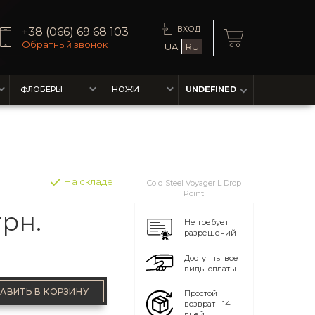
ВХОД
+38 (066) 69 68 103
Обратный звонок
UA
RU
ФЛОБЕРЫ
НОЖИ
UNDEFINED
На складе
Cold Steel Voyager L Drop
Point
грн.
Не требует
разрешений
Доступны все
виды оплаты
АВИТЬ В КОРЗИНУ
Простой
возврат - 14
дней