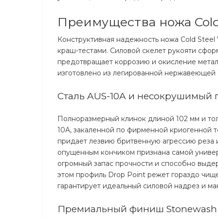
Преимущества ножа Cold 
Конструктивная надежность ножа Cold Steel
краш-тестами. Силовой скелет рукояти сфо
предотвращает коррозию и окисление металл
изготовлено из легированной нержавеющей 
Сталь AUS-10A и несокрушимый 
Полноразмерный клинок длиной 102 мм и то
10A, закаленной по фирменной криогенной 
придает лезвию бритвенную агрессию реза и
опущенным кончиком признана самой универса
огромный запас прочности и способно выде
этом профиль Drop Point режет гораздо чище
гарантирует идеальный силовой надрез и ма
Премиальный финиш Stonewash