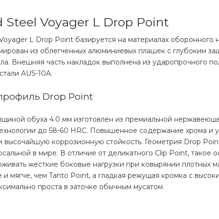
Steel Voyager L Drop Point
 Voyager L Drop Point базируется на материалах оборонног
рмирован из облегченных алюминиевых плашек с глубоким з
а. Внешняя часть накладок выполнена из ударопрочного пол
стали AUS-10A.
профиль Drop Point
лщиной обуха 4.0 мм изготовлен из премиальной нержавеюще
технологии до 58-60 HRC. Повышенное содержание хрома и 
 высочайшую коррозионную стойкость. Геометрия Drop Point
льной в мире. В отличие от деликатного Clip Point, такое 
рживать жесткие боковые нагрузки при ковырянии плотных м
 и мягче, чем Tanto Point, а гладкая режущая кромка с высо
ксимально проста в заточке обычным мусатом.