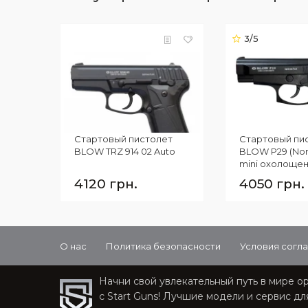
Хмельницкий, Черкассы, Чернигов,
Черновцы.
3/5
Стартовый пистолет
Стартовый пи
BLOW TRZ 914 02 Auto
BLOW P29 (Nor
mini охолоще
4120 грн.
4050 грн.
О нас
Политика безопасности
Условия согл
Начни свой увлекательный путь в мире о
с Start Guns! Лучшие модели и сервис дл