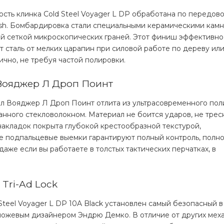
сть клинка Cold Steel Voyager L DP обработана по передово
sh. Бомбардировка стали специальными керамическими камн
ой сеткой микроскопических граней. Этот финиш эффективно
 сталь от мелких царапин при силовой работе по дереву или
ично, не требуя частой полировки.
 Вояджер Л Дроп Поинт
ил Вояджер Л Дроп Поинт отлита из ультрасовременного по
ванного стекловолокном. Материал не боится ударов, не трес
 накладок покрыта глубокой крестообразной текстурой,
 подпальцевые выемки гарантируют полный контроль, полн
даже если вы работаете в толстых тактических перчатках, в
Tri-Ad Lock
Steel Voyager L DP 10A Black установлен самый безопасный в
ножевым дизайнером Эндрю Демко. В отличие от других меха