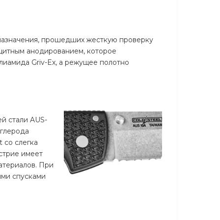
о назначения, прошедших жесткую проверку
ащитным анодированием, которое
иамида Griv-Ex, а режущее полотно
й стали AUS-
углерода
 со слегка
острие имеет
атериалов. При
кими спусками