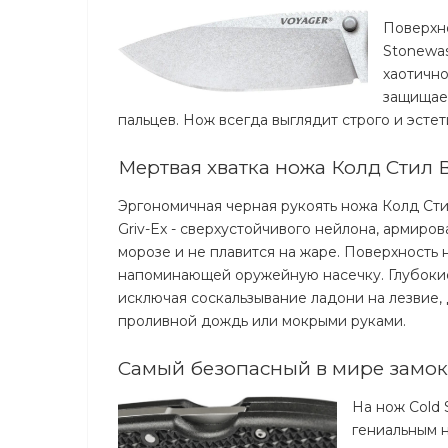
Поверхно
Stonewa
хаотичн
защищает
пальцев. Нож всегда выглядит строго и эстет
Мертвая хватка ножа Колд Стил
Эргономичная черная рукоять ножа Колд Ст
Griv-Ex - сверхустойчивого нейлона, армиро
морозе и не плавится на жаре. Поверхность
напоминающей оружейную насечку. Глубокие
исключая соскальзывание ладони на лезвие, 
проливной дождь или мокрыми руками.
Самый безопасный в мире замок 
На нож Cold 
гениальным 