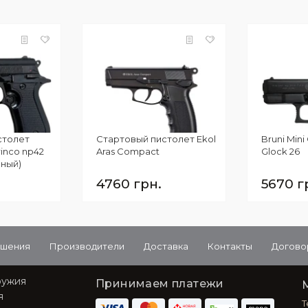
столет
Стартовый пистолет Ekol
Bruni Min
inco np42
Aras Compact
Glock 26
нный)
4760 грн.
5670 г
ашения
Производители
Доставка
Контакты
Догово
ружия
Принимаем платежи
я
T