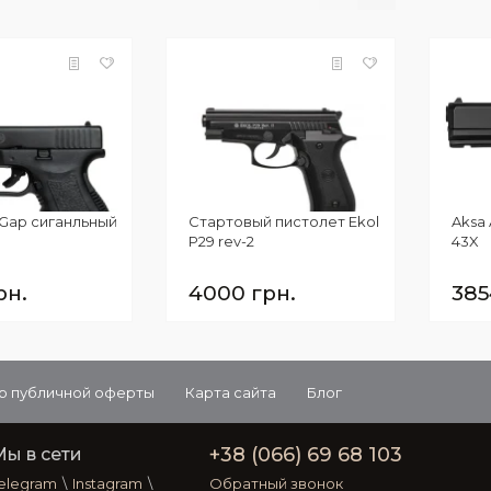
i Gap сиганльный
Стартовый пистолет Ekol
Aksa 
P29 rev-2
43X
рн.
4000 грн.
385
р публичной оферты
Карта сайта
Блог
+38 (066) 69 68 103
Мы в сети
elegram
\
Instagram
\
Обратный звонок