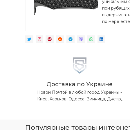
уникальным 
при рубящих 
выдерживать 
по мере есте
Доставка по Украине
Новой Почтой в любой город Украины -
Киев, Харьков, Одесса, Винница, Днепр,
Львов, Житомир, Запорожье, Ивано-
Франковск, Кропивницкий, Луганская обл,
Донецкая обл, Николаев, Полтава, Ровно,
Сумы, Тернополь, Ужгород, Херсон,
Популярные товары интернет-